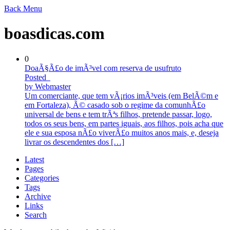
Back
Menu
boasdicas.com
0
DoaÃ§Ã£o de imÃ³vel com reserva de usufruto
Posted
by Webmaster
Um comerciante, que tem vÃ¡rios imÃ³veis (em BelÃ©m e
em Fortaleza), Ã© casado sob o regime da comunhÃ£o
universal de bens e tem trÃªs filhos, pretende passar, logo,
todos os seus bens, em partes iguais, aos filhos, pois acha que
ele e sua esposa nÃ£o viverÃ£o muitos anos mais, e, deseja
livrar os descendentes dos […]
Latest
Pages
Categories
Tags
Archive
Links
Search