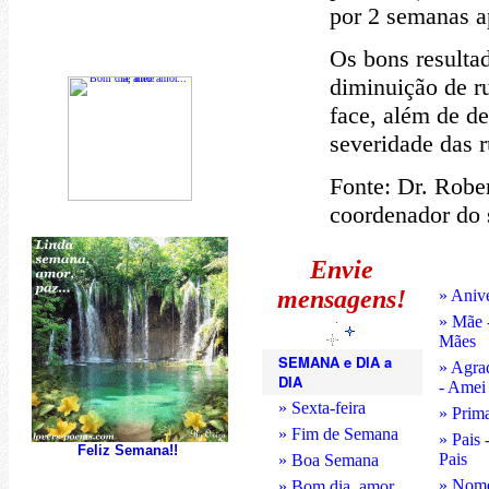
por 2 semanas a
Os bons resulta
diminuição de ru
face, além de de
severidade das r
Fonte: Dr. Robe
coordenador do 
Envie
mensagens!
» Anive
» Mãe 
Mães
SEMANA e DIA a
» Agra
DIA
- Amei 
» Sexta-feira
» Prim
» Fim de Semana
» Pais 
Feliz Semana!!
Pais
» Boa Semana
» Nome
» Bom dia, amor