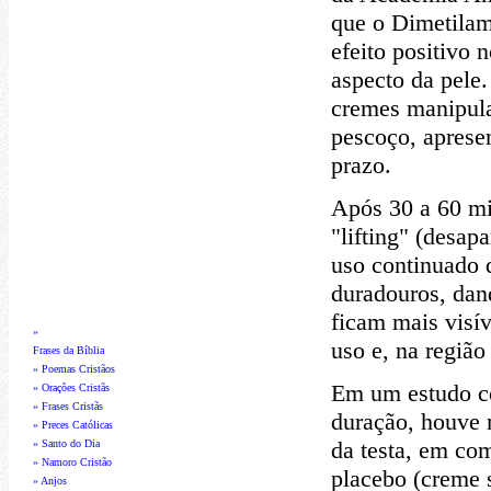
que o Dimetilam
efeito positivo 
aspecto da pele.
cremes manipula
pescoço, aprese
prazo.
Após 30 a 60 mi
"lifting" (desa
uso continuado 
duradouros, dan
ficam mais visív
»
uso e, na regiã
Frases da Bíblia
» Poemas Cristãos
Em um estudo c
» Orações Cristãs
» Frases Cristãs
duração, houve m
» Preces Católicas
da testa, em co
» Santo do Dia
» Namoro Cristão
placebo (creme s
» Anjos