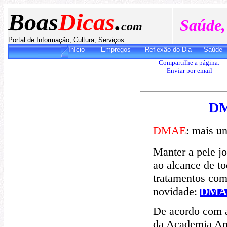
Boas
Dicas
.
Saúde,
com
Portal de Informação, Cultura, Serviços
Início
Empregos
Reflexão do Dia
Saúde
Compartilhe a página:
E
nviar por email
DM
DMAE
: mais u
Manter a pele j
ao alcance de to
tratamentos com
novidade:
DMA
De acordo com a
da Academia Am