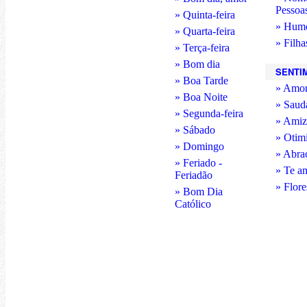
Pessoa
» Quinta-feira
» Hum
» Quarta-feira
» Filha
» Terça-feira
» Bom dia
SENTI
» Boa Tarde
» Amo
» Boa Noite
» Saud
» Segunda-feira
» Amiz
» Sábado
» Otim
» Domingo
» Abra
» Feriado -
» Te a
Feriadão
» Flore
» Bom Dia
Católico