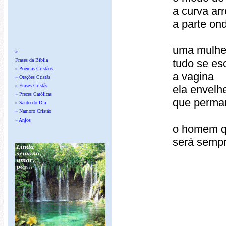
a curva ar
a parte on
uma mulher
»
tudo se es
Frases da Bíblia
» Poemas Cristãos
a vagina
» Orações Cristãs
» Frases Cristãs
ela envel
» Preces Católicas
que perman
» Santo do Dia
» Namoro Cristão
» Anjos
o homem q
será sempr