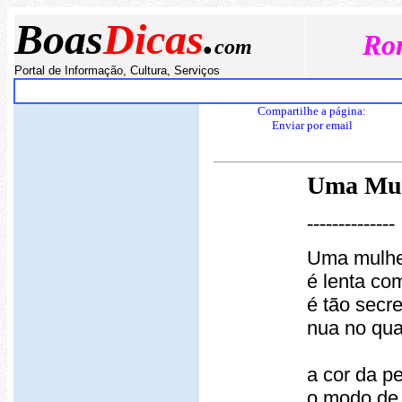
Boas
Dicas
.
Ro
com
Portal de Informação, Cultura, Serviços
Início
Empregos
Reflexão do Dia
Saúde
Compartilhe a página:
E
nviar por email
Uma Mu
--------------
Uma mulhe
é lenta co
é tão secr
nua no qua
a cor da pe
o modo de 