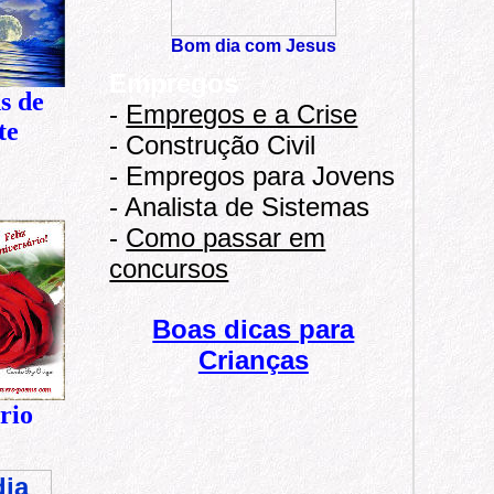
Bom dia com
Jesu
s
Empregos
s de
-
Empregos e a Crise
te
-
Construção Civil
-
Empregos para Jovens
-
Analista de Sistemas
-
Como passar em
concursos
Boas dicas para
Crianças
rio