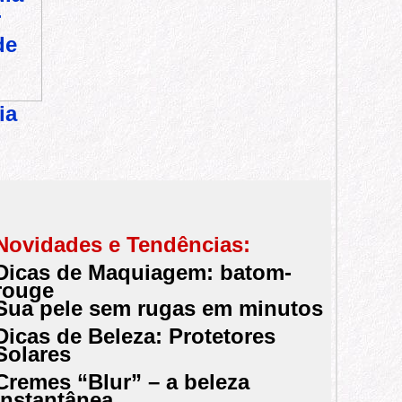
ia
Novidades e Tendências:
Dicas de Maquiagem: batom-
rouge
Sua pele sem rugas em minutos
Dicas de Beleza: Protetores
Solares
Cremes “Blur” – a beleza
instantânea