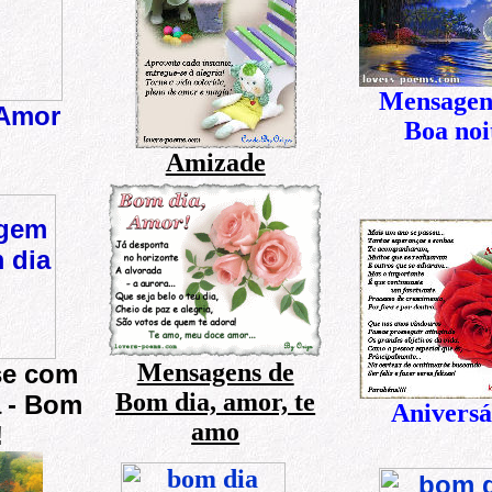
Mensagen
 Amo
r
Boa noi
Amizade
Mensagens de
se com
Bom dia, amor, te
a
-
Bom
Aniversá
amo
!