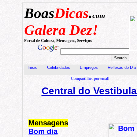
Boas
Dicas
.
com
Galera Dez!
Portal de Cultura, Mensagens, Serviços
Início
Celebridades
Empregos
Reflexão do Dia
Compartilhe: por email
Central do Vestibula
Mensagens
Bom dia